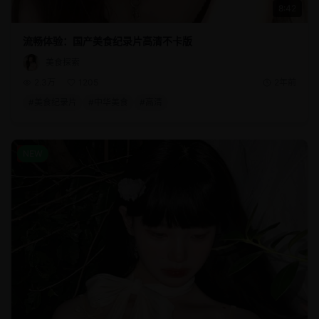
8:42
流畅体验：国产美食纪录片高清不卡版
美食探索
2.3万
1205
2年前
#
美食纪录片
#
中华美食
#
高清
旅游
NEW