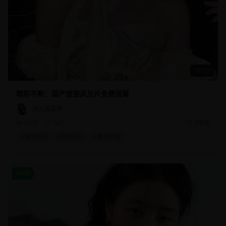
15:20
精彩不断：国产旅游风光片免费观看
风光摄影师
1.9万
967
2年前
#
旅游风光
#
祖国河山
#
免费观看
体育
NEW