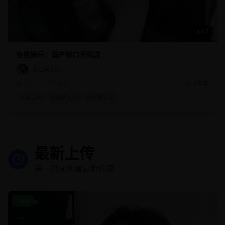
18:47
免费娱乐：国产脱口秀精选
脱口秀演员
3.1万
1876
2年前
#
脱口秀
#
幽默表演
#
免费娱乐
最新上传
第一时间观看最新内容
娱乐
NEW